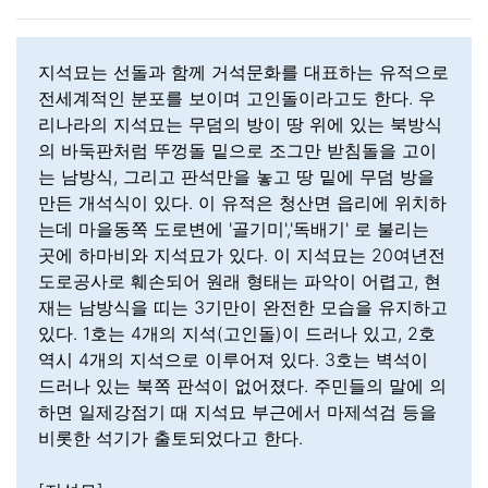
지석묘는 선돌과 함께 거석문화를 대표하는 유적으로
전세계적인 분포를 보이며 고인돌이라고도 한다. 우
리나라의 지석묘는 무덤의 방이 땅 위에 있는 북방식
의 바둑판처럼 뚜껑돌 밑으로 조그만 받침돌을 고이
는 남방식, 그리고 판석만을 놓고 땅 밑에 무덤 방을
만든 개석식이 있다. 이 유적은 청산면 읍리에 위치하
는데 마을동쪽 도로변에 '골기미','독배기' 로 불리는
곳에 하마비와 지석묘가 있다. 이 지석묘는 20여년전
도로공사로 훼손되어 원래 형태는 파악이 어렵고, 현
재는 남방식을 띠는 3기만이 완전한 모습을 유지하고
있다. 1호는 4개의 지석(고인돌)이 드러나 있고, 2호
역시 4개의 지석으로 이루어져 있다. 3호는 벽석이
드러나 있는 북쪽 판석이 없어졌다. 주민들의 말에 의
하면 일제강점기 때 지석묘 부근에서 마제석검 등을
비롯한 석기가 출토되었다고 한다.