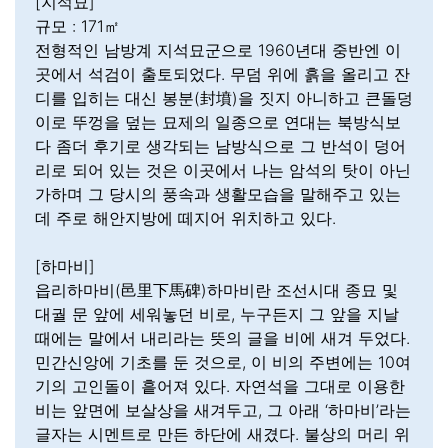
[지석묘]
규모 : 171㎡
전형적인 남방계 지석묘군으로 1960년대 중반엔 이
곳에서 석검이 출토되었다. 무덤 위에 흙을 올리고 잔
디를 입히는 대신 봉분(封墳)을 짓지 아니하고 큰돌덩
이로 뚜껑을 덮는 묘제의 일종으로 연대는 북방식보
다 좀더 후기로 생각되는 남방식으로 그 반석이 덩어
리로 되어 있는 것은 이곳에서 나는 암석의 탓이 아닌
가하며 그 당시의 풍속과 생활모습을 말해주고 있는
데 주로 해안지방에 떼지어 위치하고 있다.
[하마비]
읍리하마비(邑里下馬碑)하마비란 조선시대 종묘 및
대궐 문 앞에 세워놓던 비로, 누구든지 그 앞을 지날
때에는 말에서 내리라는 뜻의 글을 비에 새겨 두었다.
민간신앙에 기초를 둔 것으로, 이 비의 주변에는 10여
기의 고인돌이 흩어져 있다. 자연석을 그대로 이용한
비는 앞면에 보살상을 새겨두고, 그 아래 ‘하마비’라는
글자는 시멘트로 만든 하단에 새겼다. 불상의 머리 위