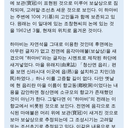
에 보관(寶冠)이 표현된 것으로 미루어 보살상으로 짐
작되며, 고려말·조선초 세운 것으로 보인다. 이 하마비
는 주변에 10여 기(基)의 고인돌과 함께 보존되고 있
다. 원래는 이 일대에 있는 조창현씨의 논에 있는 것
을 1962년 3월, 현재의 위치로 옮겨온 것이다.
하마비는 자연석을 그대로 이용한 것인데 후면에는
아무런 글자가 없고 전면에 음각마애불(보살상)을 새
겼으며 “하마비”라는 글자는 시멘트로 제작된 하단에
새겨넣었다. 마을 유래지(由來誌) 「청산면 읍리」편
을 보면 신라시대 이곳에 읍(邑)을 설치하고 치민(治
民)하였다.」하나 이를 고증할 길이 없다. 다만 옛날
에 현 읍리란 마을 이름이 향교동(鄕校洞)이었다는 내
용을 감안하면 청산면에 소규모의 향교가 존재했던
것이 아닌가 한다. 그렇다면 이 “하마비”의 전래는 이
향교에서 비롯된 것으로 보인다. 전면에 음각으로 조
식된 마애불은 머리 위에 보관(寶冠)이 새겨진 것으로
보아 보살상으로 추정되는데 그 조성시기는 고려말
또는 조선초기로 추정되고 있다. 이같은 내용으로 보