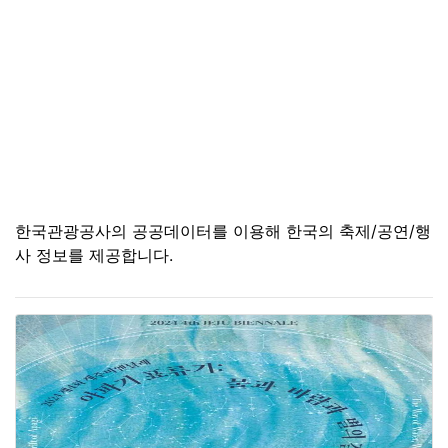
한국관광공사의 공공데이터를 이용해 한국의 축제/공연/행
사 정보를 제공합니다.