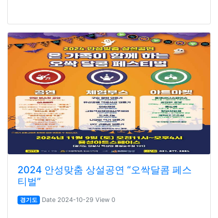
2024 안성맞춤 상설공연 “오싹달콤 페스
티벌”
경기도
Date 2024-10-29 View 0