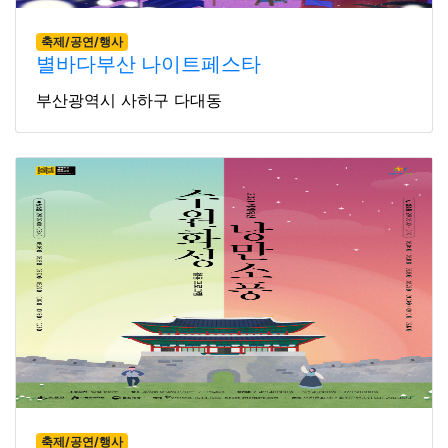
축제/공연/행사
별바다부산 나이트페스타
부산광역시 사하구 다대동
축제/공연/행사