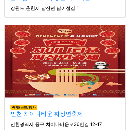
강원도 춘천시 남산면 남이섬길 1
축제/공연/행사
인천 차이나타운 짜장면축제
인천광역시 중구 차이나타운로26번길 12-17