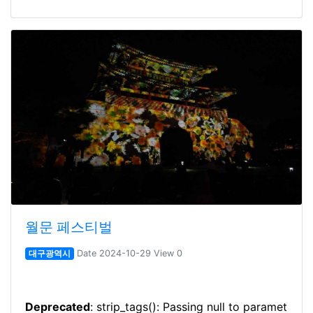
월문 페스티벌
대구광역시
Date 2024-10-29 View 0
Deprecated
: strip_tags(): Passing null to paramet