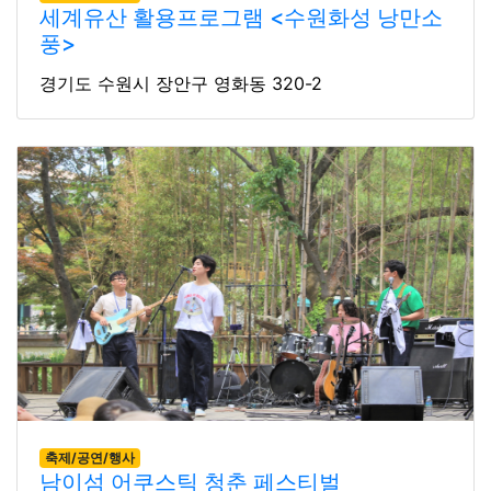
세계유산 활용프로그램 <수원화성 낭만소
풍>
경기도 수원시 장안구 영화동 320-2
축제/공연/행사
남이섬 어쿠스틱 청춘 페스티벌