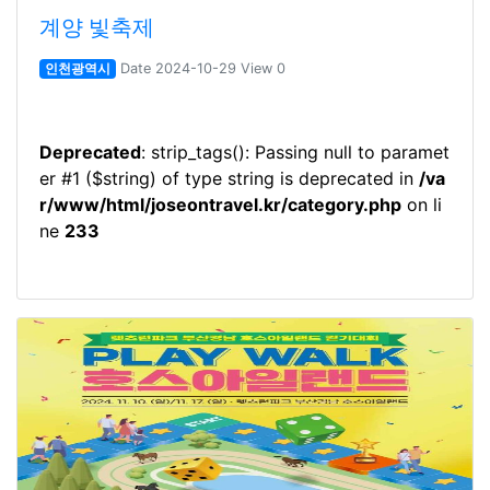
계양 빛축제
인천광역시
Date 2024-10-29 View 0
Deprecated
: strip_tags(): Passing null to paramet
er #1 ($string) of type string is deprecated in
/va
r/www/html/joseontravel.kr/category.php
on li
ne
233